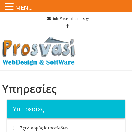
MENU
Skip
info@eurocleaners.gr
to
content
Υπηρεσίες
Υπηρεσίες
Σχεδιασμός Ιστοσελίδων