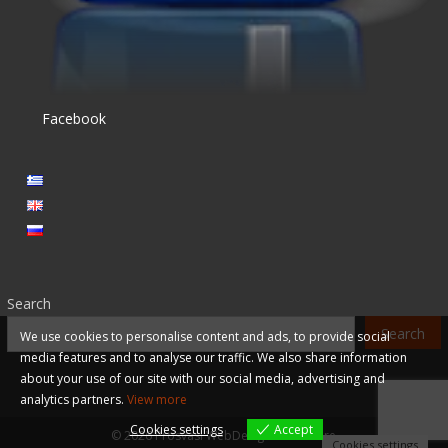
Facebook
Search
Search
We use cookies to personalise content and ads, to provide social
media features and to analyse our traffic. We also share information
about your use of our site with our social media, advertising and
analytics partners.
View more
Cookies settings
Accept
© 2026
Prosvasi WebDesign & Software
Cookies settings